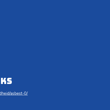
nks
heid/asbest-0/