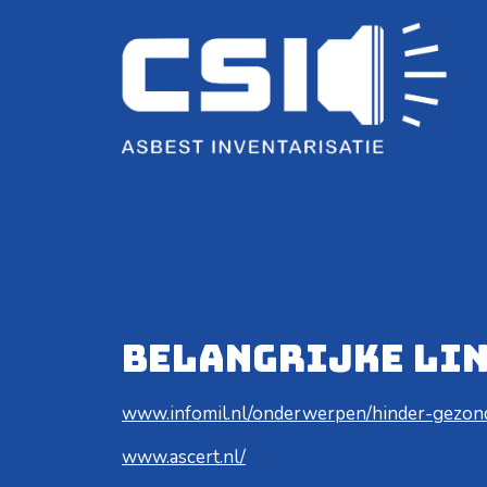
Belangrijke li
www.infomil.nl/onderwerpen/hinder-gezond
www.ascert.nl/